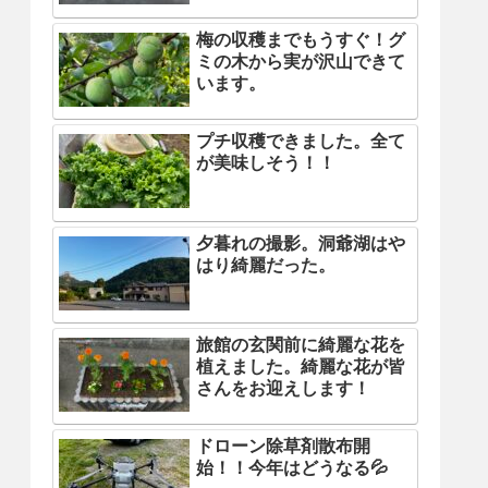
梅の収穫までもうすぐ！グ
ミの木から実が沢山できて
います。
プチ収穫できました。全て
が美味しそう！！
夕暮れの撮影。洞爺湖はや
はり綺麗だった。
旅館の玄関前に綺麗な花を
植えました。綺麗な花が皆
さんをお迎えします！
ドローン除草剤散布開
始！！今年はどうなる💦