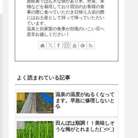
旅館裏では広大な畑があり米、野菜、果
物などを栽培しており宿泊のお客様の食
事の際に食べていただき日帰り入浴の際
にはお土産として持って帰っていただい
ています。
温泉と自家製の食事が自慢のいこい荘へ
是非お越しください！
よく読まれている記事
温泉の温度がぬるくなって
ます。早急に修理しないと
💦
田んぼは順調！！美味しそ
うな梅がとれました( ˊ̱˂˃ˋ̱ )