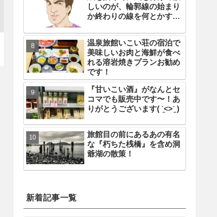
しいのが、輪郭線の始まり
か終わりの線を何とかする
事
温泉旅館いこい荘の宿泊で
美味しいお肉と海鮮が食べ
れる溶岩焼きプランお勧め
です！
『甘いこい酒』がなんとセ
コマでも販売中です〜！あ
りがとうございます( ˊ̱˂˃ˋ̱ )
旅館目の前にあるあの有名
な『朽ちた桟橋』を含め洞
爺湖の散策！
新着記事一覧