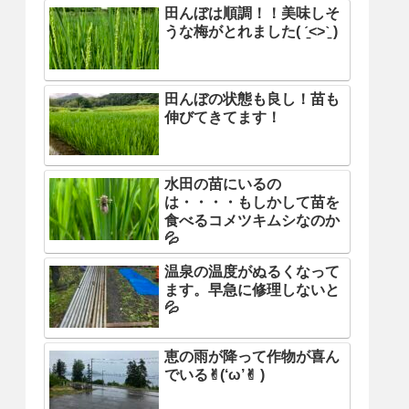
田んぼは順調！！美味しそ
うな梅がとれました( ˊ̱˂˃ˋ̱ )
田んぼの状態も良し！苗も
伸びてきてます！
水田の苗にいるの
は・・・・もしかして苗を
食べるコメツキムシなのか
💦
温泉の温度がぬるくなって
ます。早急に修理しないと
💦
恵の雨が降って作物が喜ん
でいる✌︎(‘ω’✌︎ )