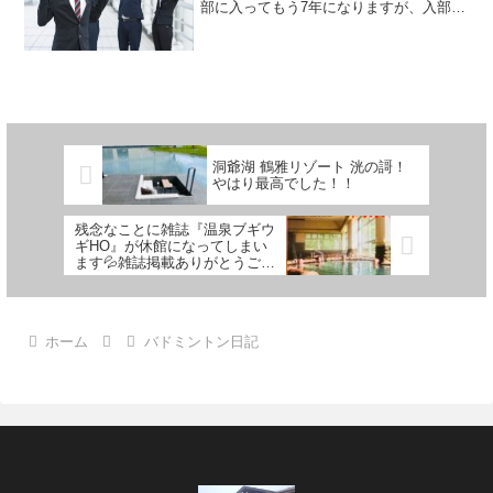
部に入ってもう7年になりますが、入部し
ていて本当に良かったなと思える瞬間で
もあり今後とも長いお付き合いにしてい
きたいなと思えた瞬間でもありました。
遠方よりありがとうござ...
洞爺湖 鶴雅リゾート 洸の謌！
やはり最高でした！！
残念なことに雑誌『温泉ブギウ
ギHO』が休館になってしまい
ます💦雑誌掲載ありがとうござ
いました！
ホーム
バドミントン日記