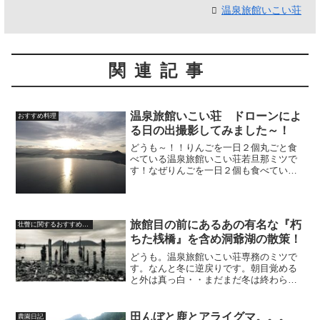
温泉旅館いこい荘
関連記事
温泉旅館いこい荘 ドローンによ
おすすめ料理
る日の出撮影してみました～！
どうも～！！りんごを一日２個丸ごと食
べている温泉旅館いこい荘若旦那ミツで
す！なぜりんごを一日２個も食べている
のか疑問になっている方もいると思いま
す。食欲旺盛だから。。。 まあ、たし
かに！笑先日のブログにも投稿しました
が。「一日一個のりんごは...
旅館目の前にあるあの有名な『朽
壮瞥に関するおすすめ情報
ちた桟橋』を含め洞爺湖の散策！
どうも。温泉旅館いこい荘専務のミツで
す。なんと冬に逆戻りです。朝目覚める
と外は真っ白・・まだまだ冬は終わらな
いのか💦一晩でこんなに真っ白な世界に
なるとは。昨日は洞爺湖のポンプ小屋へ
出かけた際に散策へも出かけてきた。大
田んぼと鹿とアライグマ。。。
農園日記