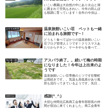
きな流木は相変わらずある...
いこい農園は大自然の中にあり火山と湖
に囲まれて空気もきれい。今年の田んぼ
も順調に育っています！去年の今頃は稲
が病気になっていた。。。今年は500ｍｌ
で１本10000円もする殺虫剤を３本も購入
した事で虫も寄ってきてない！！農業っ
てお金がかかる...
温泉旅館いこい荘 ペットも一緒
おすすめ料理
に泊まれる旅館です~！
どうも！食べてばかりの温泉旅館いこい
荘ブログ管理人ミツです！クリスマスあ
たりからチキン、ケーキやらを食べて順
調に身体が成長しています。。困ったも
のです。。さらに年越しそば、餅などを
食べているので尚更です('◇')ゞバドミン
アスパラ終了。。続いて梅の時期
旬の食べ物
トンの大会へはいつ...
になりました！今年は上出来のよ
うです
温泉旅館いこい荘専務のミツです壮瞥町
は雨続きです。。気温も高低差があり風
邪も流行ってきているようです。先日、
雨が降っている時にとうきびの成長具合
を確認しに行ったところ何処からか『入
るなー！』っと叫んでいる。振り返ると
感謝(^_^.)
旅館日記
師匠が雨が降って田んぼも...
大切な仲間北広島商工会青年部部長の仲
間が宿泊に来てくれました。商工会青年