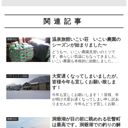
関連記事
温泉旅館いこい荘 いこい農園の
旅館日記
シーズンが始まりました〜
どうも〜。いこい農園見習いのミツで
す。春らしい気温にもなってきました。
いこい農園も本格的に始動しました。ま
ずは先日、注文していた堆肥が倉庫に届
きました。約一年分という事もあり大量
です。僕も農家一年目という事もあり何
大変遅くなってしまいましたが、
バドミントン日記
が何に使われる堆肥、肥料な...
皆様今年も宜しくお願い致しま
す！
今年も宜しくお願いします！！皆様、年
が明け大変お遅くなってしまい申し訳あ
りませんが、今年もどうぞ宜しくお願い
します！年末から年始にかけて色々あり
ました💦昨年末に師匠が他界しました。
畑仕事のプロと一緒に働かせてもらい成
洞爺湖が目の前に眺めれる壮瞥町
旅館日記
長させていただきました。...
は最高です。洞爺湖での釣りの解