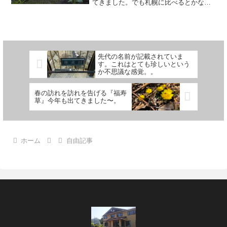
てきました。でも札幌に比べるとかなり
少ないほうではあるのですが！ほとんど
が降ったその日に雪が溶けるので朝起き
たら玄関が雪で開かないといった状況は
ありません。。それでも...
先代の名前が記載されていま
す。これはとても珍しいという
か不思議な感覚。。
春の訪れを訪れを告げる『福寿
草』今年も出てきました〜。
ホーム
自由記事