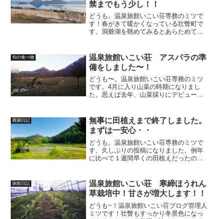
禁までもう少し！！
どうも。温泉旅館いこい荘専務のミツで
す！春がきて暖かくなっている壮瞥町で
す。洞爺湖を眺めてみるとあらためて素
晴らしい景色！ドライブをしながら車を
横目に洞爺湖を見ると目を奪われるはず
です。こちらに来る際は目を奪われ過ぎ
温泉旅館いこい荘 アスパラの準
旬の食べ物
ないようにしてください。...
備をしました〜！
どうも〜。温泉旅館いこい荘専務のミツ
です。4月に入り山菜の時期になりまし
た。思えば去年、山菜採りにデビューし
ました。早朝起きて山の中へ出かけてい
ました。初日の鹿の群れに遭遇したこと
は焦りましたが^^;早朝なのでまだまだ静
無事に田植えまで終了しました。
農園日記
けさの残る山の中でし...
まずは一安心・・
どうも。温泉旅館いこい荘専務のミツで
す。久しぶりの投稿になりました。例年
に比べて１週間早くの田植えだったので
バタバタして投稿もできず💦まずは籾巻
きから田植えまでの手伝いをしてくれた
仲間たちと沢山のアドバイスをしてくだ
温泉旅館いこい荘 寒締ほうれん
旅館日記
さったベテランの農家さん...
草栽培中！甘さが増大します！！
どうも~！温泉旅館いこい荘ブログ管理人
ミツです！壮瞥もすっかり冬景色になっ