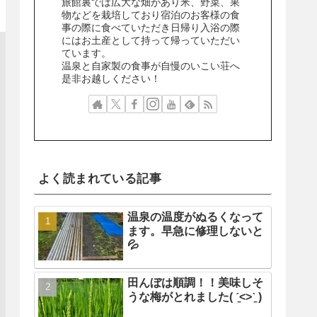
旅館裏では広大な畑があり米、野菜、果
物などを栽培しており宿泊のお客様の食
事の際に食べていただき日帰り入浴の際
にはお土産として持って帰っていただい
ています。
温泉と自家製の食事が自慢のいこい荘へ
是非お越しください！
よく読まれている記事
温泉の温度がぬるくなって
ます。早急に修理しないと
💦
田んぼは順調！！美味しそ
うな梅がとれました( ˊ̱˂˃ˋ̱ )