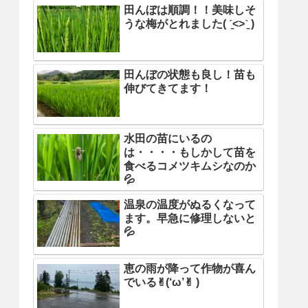
田んぼは順調！！美味しそ
うな梅がとれました( ˊ̱˂˃ˋ̱ )
田んぼの状態も良し！苗も
伸びてきてます！
水田の苗にいるの
は・・・・もしかして苗を
食べるコメツキムシなのか
💦
温泉の温度がぬるくなって
ます。早急に修理しないと
💦
恵の雨が降って作物が喜ん
でいる✌︎(‘ω’✌︎ )