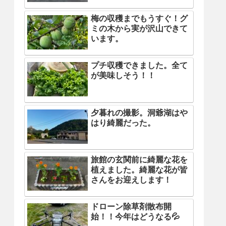
梅の収穫までもうすぐ！グ
ミの木から実が沢山できて
います。
プチ収穫できました。全て
が美味しそう！！
夕暮れの撮影。洞爺湖はや
はり綺麗だった。
旅館の玄関前に綺麗な花を
植えました。綺麗な花が皆
さんをお迎えします！
ドローン除草剤散布開
始！！今年はどうなる💦