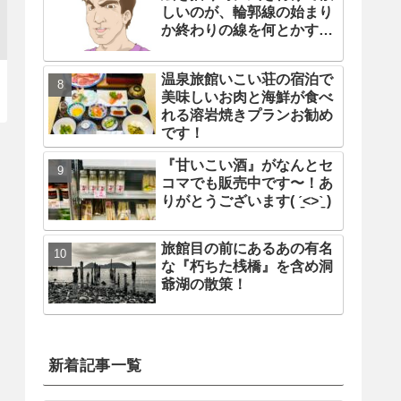
しいのが、輪郭線の始まり
か終わりの線を何とかする
事
温泉旅館いこい荘の宿泊で
美味しいお肉と海鮮が食べ
れる溶岩焼きプランお勧め
です！
『甘いこい酒』がなんとセ
コマでも販売中です〜！あ
りがとうございます( ˊ̱˂˃ˋ̱ )
旅館目の前にあるあの有名
な『朽ちた桟橋』を含め洞
爺湖の散策！
新着記事一覧