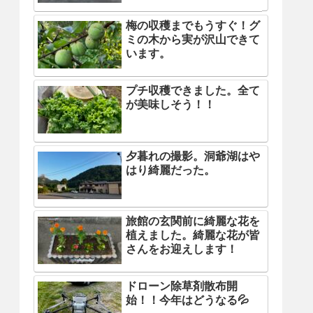
梅の収穫までもうすぐ！グ
ミの木から実が沢山できて
います。
プチ収穫できました。全て
が美味しそう！！
夕暮れの撮影。洞爺湖はや
はり綺麗だった。
旅館の玄関前に綺麗な花を
植えました。綺麗な花が皆
さんをお迎えします！
ドローン除草剤散布開
始！！今年はどうなる💦