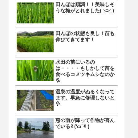
田んぼは順調！！美味しそ
うな梅がとれました( ˊ̱˂˃ˋ̱ )
田んぼの状態も良し！苗も
伸びてきてます！
水田の苗にいるの
は・・・・もしかして苗を
食べるコメツキムシなのか
💦
温泉の温度がぬるくなって
ます。早急に修理しないと
💦
恵の雨が降って作物が喜ん
でいる✌︎(‘ω’✌︎ )