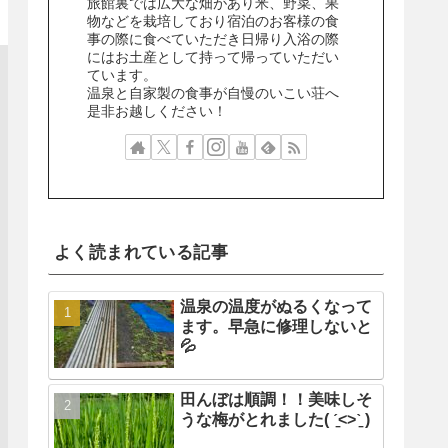
旅館裏では広大な畑があり米、野菜、果
物などを栽培しており宿泊のお客様の食
事の際に食べていただき日帰り入浴の際
にはお土産として持って帰っていただい
ています。
温泉と自家製の食事が自慢のいこい荘へ
是非お越しください！
よく読まれている記事
温泉の温度がぬるくなって
ます。早急に修理しないと
💦
田んぼは順調！！美味しそ
うな梅がとれました( ˊ̱˂˃ˋ̱ )