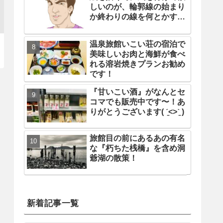
しいのが、輪郭線の始まり
か終わりの線を何とかする
事
温泉旅館いこい荘の宿泊で
美味しいお肉と海鮮が食べ
れる溶岩焼きプランお勧め
です！
『甘いこい酒』がなんとセ
コマでも販売中です〜！あ
りがとうございます( ˊ̱˂˃ˋ̱ )
旅館目の前にあるあの有名
な『朽ちた桟橋』を含め洞
爺湖の散策！
新着記事一覧