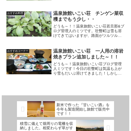
ˊ̱˂˃ˋ̱ )温泉旅館いこい荘の温泉は100%源
泉掛け流しの温泉で心も身体も温かくな
れます...
温泉旅館いこい荘 チンゲン菜収
おすすめ料理
穫までもう少し・・
どうも～！！温泉旅館いこい荘若旦那&ブ
ログ管理人のミツです。壮瞥町は雪も溶
けてきてはいますが、路面がツルツルに
凍結しているので運転の際には注意しな
ければなりません。。壮瞥町が誇る一大
イベントの昭和新山国際雪合戦も今年は
温泉旅館いこい荘 一人用の溶岩
おすすめコーナー
中止になってしまいまし...
焼きプラン追加しました～！！
どうも～！温泉旅館いこい荘ブログ管理
人ミツです！今日の壮瞥町は気温も上が
り雪もだいぶ溶けてきました！しかし、
週末は天気が崩れるようで。。もう除雪
はしたくありませんがまだまだ冬は終わ
らないでしょう・・・そんな中、高校の
先輩が幌加内高校高校魅力...
新米で作った『甘いこい酒』を
今年も製造開始し旅館で販売中
です！！
積雪に備えて畑周りの電柵を収
納しました。相変わらず草がす