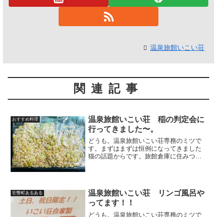
温泉旅館いこい荘
関連記事
温泉旅館いこい荘 稲の判定会に
おすすめ料理
行ってきました〜。
どうも。温泉旅館いこい荘専務のミツで
す。まずはまずは恒例になってきました
猫の話題からです。旅館倉庫に住みつい
ていた母猫ですが、父猫はどこに住んで
いるのか。いました。。倉庫二階に住ん
でいました。父猫は警戒心が強く子猫と
一緒にいる所を見たことが...
温泉旅館いこい荘 リンゴ風呂や
壮瞥町あるある
ってます！！
どうも。温泉旅館いこい荘専務のミツで