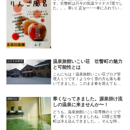
す。壮瞥町は只今の気温マイナス7度でし
た。。。寒い( ´Д`)y━･~~車に入れていた
缶コーヒーが凍ってて飲めなくなってい
る。。。。。これは北海道民なら当たり
前でしょ！と突っ込まれます。そして、
冬に路面凍...
温泉旅館いこい荘 壮瞥町の魅力
おすすめ料理
と可能性とは
こんにちは！温泉旅館いこい荘ブログ管
理人ミツです！ようやく雪の方も落ち着
いてきました。このまま春を迎えてもら
いたいものです！さてだいぶ前の話では
ありますが今月開催予定であった壮瞥町
の一大イベントである昭和新山雪合戦が
寒くなってきました。源泉掛け流
旅館日記
新型コロナの影響もあり中...
しの温泉に来ませんか〜！
どうも。温泉旅館いこい荘専務のミツで
す。寒くなってきましたね。13度と壮瞥
町は冷え込んできました。。そんな時は
温かい温泉に入りたいと思いませんか(