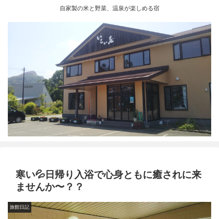
自家製の米と野菜、温泉が楽しめる宿
寒い💦日帰り入浴で心身ともに癒されに来
ませんか〜？？
旅館日記