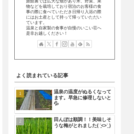
旅館裏では広大な畑があり米、野菜、果
物などを栽培しており宿泊のお客様の食
事の際に食べていただき日帰り入浴の際
にはお土産として持って帰っていただい
ています。
温泉と自家製の食事が自慢のいこい荘へ
是非お越しください！
よく読まれている記事
温泉の温度がぬるくなって
ます。早急に修理しないと
💦
田んぼは順調！！美味しそ
うな梅がとれました( ˊ̱˂˃ˋ̱ )