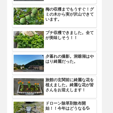
梅の収穫までもうすぐ！グ
ミの木から実が沢山できて
います。
プチ収穫できました。全て
が美味しそう！！
夕暮れの撮影。洞爺湖はや
はり綺麗だった。
旅館の玄関前に綺麗な花を
植えました。綺麗な花が皆
さんをお迎えします！
ドローン除草剤散布開
始！！今年はどうなる💦