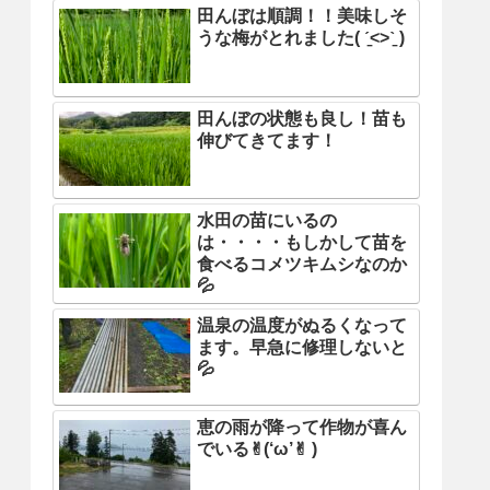
田んぼは順調！！美味しそ
うな梅がとれました( ˊ̱˂˃ˋ̱ )
田んぼの状態も良し！苗も
伸びてきてます！
水田の苗にいるの
は・・・・もしかして苗を
食べるコメツキムシなのか
💦
温泉の温度がぬるくなって
ます。早急に修理しないと
💦
恵の雨が降って作物が喜ん
でいる✌︎(‘ω’✌︎ )