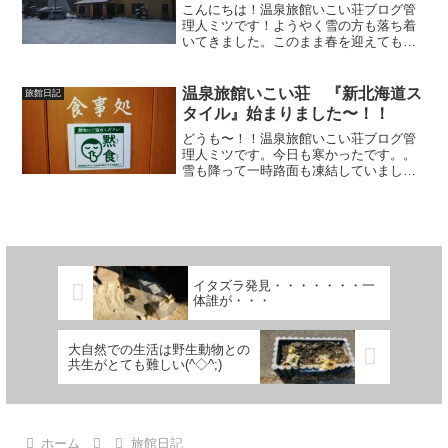
こんにちは！温泉旅館いこい荘ブログ管
理人ミツです！ようやく雪の方も落ち着
いてきました。このまま春を迎えてもら
いたいものです！さてだいぶ前の話では
ありますが今月開催予定であった壮瞥町
の一大イベントである昭和新山雪合戦が
温泉旅館いこい荘 『新北海道ス
旅館日記
新型コロナの影響もあり中...
タイル』始まりました〜！！
どうも〜！！温泉旅館いこい荘ブログ管
理人ミツです。今日も寒かったです。。
雪も降って一時路面も凍結していまし
た。そんな寒い中でしたが、りんごの剪
定をしました。師匠に教えてもらいなが
らやってみましたがいまいち良くわかり
ません。。やはり何事も数を...
イタズラ発見・・・・・・・一
体誰が・・・
大自然での生活は野生動物との
共生がとても難しい(^◇^;)
ホーム
旅館日記