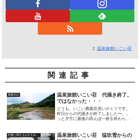
温泉旅館いこい荘
関連記事
温泉旅館いこい荘 代掻き終了。
農園日記
ではなかった・・・
どうも。いこい農園見習いのミツです。
昨日からの代掻きが終了しました〜。。
っと夕方に最後の田んぼ一枚を終わらせ
ましたが、本代という締めがあることを
知らず一人喜んでいました😥疑問です
が、荒代で一つの田んぼを１周して逆回
温泉旅館いこい荘 猛吹雪からの
壮瞥に関するおすすめ情報
り１周さらに１周の計3周す...