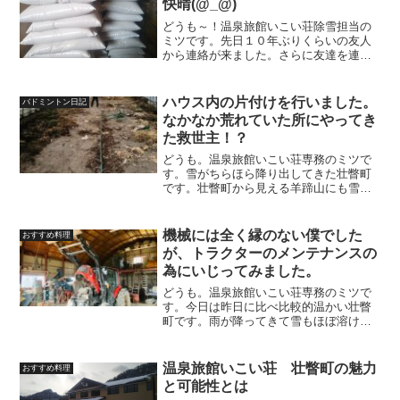
快晴(@_@)
どうも～！温泉旅館いこい荘除雪担当の
ミツです。先日１０年ぶりくらいの友人
から連絡が来ました。さらに友達を連れ
て宿泊をしてくれると！僕のブログを見
てくれてたみたいです。改めてブログも
そうだけど発信するって大事だと思いま
ハウス内の片付けを行いました。
バドミントン日記
した。そして、継続も大事...
なかなか荒れていた所にやってき
た救世主！？
どうも。温泉旅館いこい荘専務のミツで
す。雪がちらほら降り出してきた壮瞥町
です。壮瞥町から見える羊蹄山にも雪が
積もっているのが見えるくらいになって
きました。農家の仕事といえば冬はハウ
ス内でする仕事しかありませんので清掃
機械には全く縁のない僕でした
おすすめ料理
を始めました。外仕事に追...
が、トラクターのメンテナンスの
為にいじってみました。
どうも。温泉旅館いこい荘専務のミツで
す。今日は昨日に比べ比較的温かい壮瞥
町です。雨が降ってきて雪もほぼ溶けて
くれました。今年の除雪の事も考えてト
ラクターのメンテナンスを行いました。
と言っても僕はかなりの機械音痴です。
温泉旅館いこい荘 壮瞥町の魅力
おすすめ料理
昔、ミニ四駆の作成で挫折...
と可能性とは